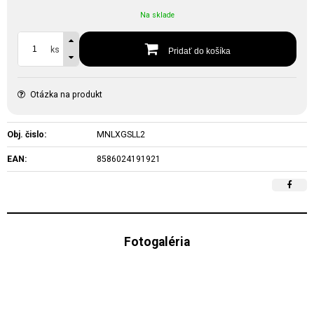
Na sklade
ks
Pridať do košíka
Otázka na produkt
Obj. čislo:
MNLXGSLL2
EAN:
8586024191921
Fotogaléria