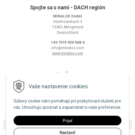
Spojte sa s nami - DACH región
MINALOX GmbH
Oberholenbach 3
73453 Abtsgmünd
Deutschland
+49 7975 959 968-0
info@minalox.com
www.minalox.com
O nákupe
Obchodné podmienky
Vaše nastavenie cookies
Ochrana osobných údajov
Súbory cookie nám pomáhajú pri poskytovaní služieb pre
Zásady používania cookies
vás. Umožňujú spoznať a zapamätať si vaše preferencie.
Prijať
© 2026 Minalox •
NextShop
&
e-shop Pohoda Connector
by
NextCom s.r.o.
Nastaviť