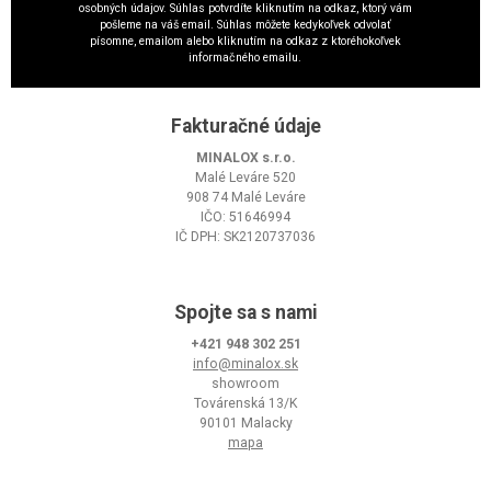
osobných údajov. Súhlas potvrdíte kliknutím na odkaz, ktorý vám
pošleme na váš email. Súhlas môžete kedykoľvek odvolať
písomne, emailom alebo kliknutím na odkaz z ktoréhokoľvek
informačného emailu.
Fakturačné údaje
MINALOX s.r.o.
Malé Leváre 520
908 74 Malé Leváre
IČO: 51646994
IČ DPH: SK2120737036
Spojte sa s nami
+421 948 302 251
info@minalox.sk
showroom
Továrenská 13/K
90101 Malacky
mapa