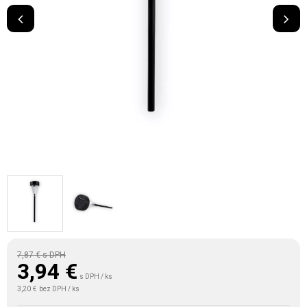
7,87 €
s DPH
3,94
€
s DPH / ks
3,20 €
bez DPH / ks