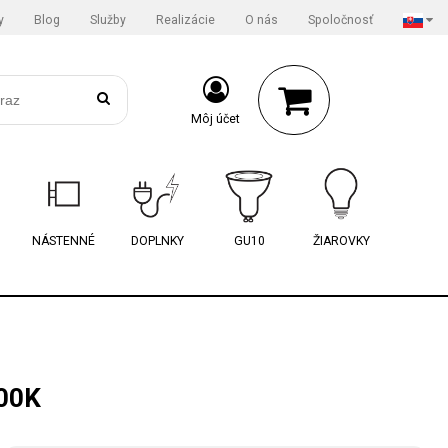
y
Blog
Služby
Realizácie
O nás
Spoločnosť
Môj účet
NÁSTENNÉ
DOPLNKY
GU10
ŽIAROVKY
00K