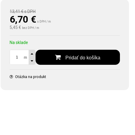
13,41 €
s DPH
6,70
€
s DPH / m
5,45 €
bez DPH / m
Na sklade
Pridať do košíka
m
Otázka na produkt