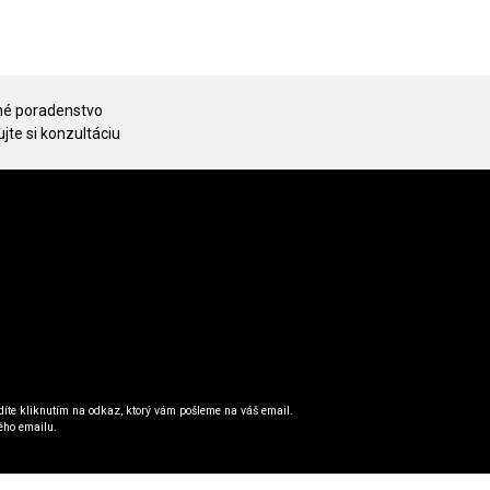
é poradenstvo
jte si konzultáciu
íte kliknutím na odkaz, ktorý vám pošleme na váš email.
ého emailu.