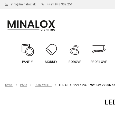
info@minalox.sk
+421 948 302 251
PANELY
MODULY
BODOVÉ
PROFILOVÉ
Úvod
PÁSY
DUALWHITE
LED STRIP 2216 240 19W 24V 2700K 6
LE