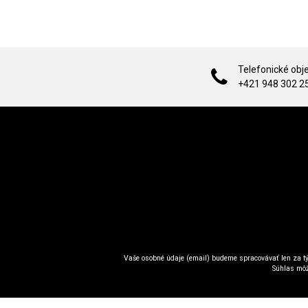
Telefonické obj
+421 948 302 2
Vaše osobné údaje (email) budeme spracovávať len za tý
Súhlas môž