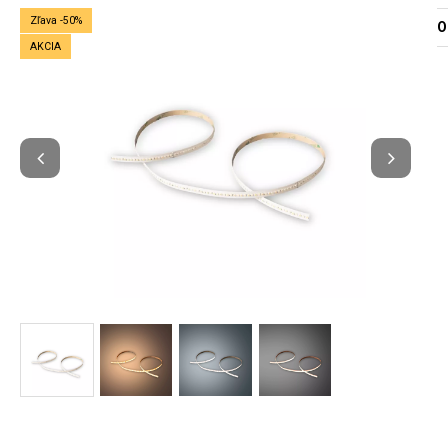
Zľava -50%
O
AKCIA