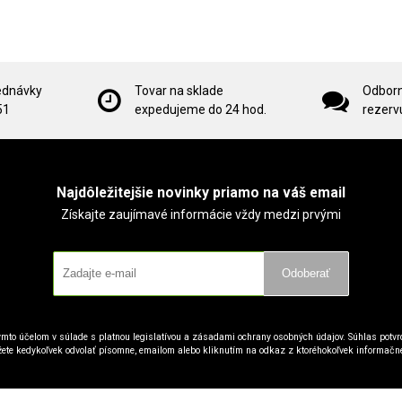
ednávky
Tovar na sklade
Odborn
51
expedujeme do 24 hod.
rezervu
Najdôležitejšie novinky priamo na váš email
Získajte zaujímavé informácie vždy medzi prvými
Odoberať
mto účelom v súlade s platnou legislatívou a zásadami ochrany osobných údajov. Súhlas potvrd
ete kedykoľvek odvolať písomne, emailom alebo kliknutím na odkaz z ktoréhokoľvek informačn