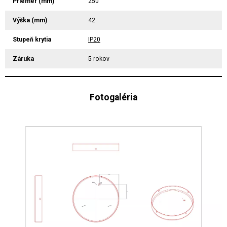
Priemer (mm)
250
Výška (mm)
42
Stupeň krytia
IP20
Záruka
5 rokov
Fotogaléria