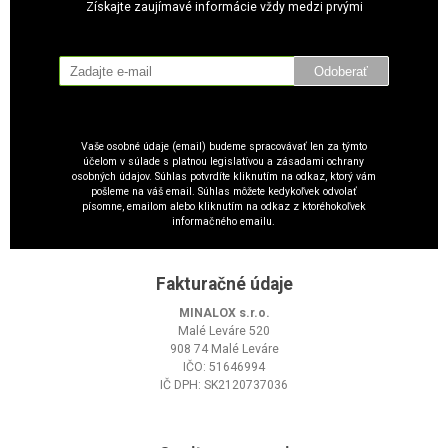
Získajte zaujímavé informácie vždy medzi prvými
Odoberať
Vaše osobné údaje (email) budeme spracovávať len za týmto
účelom v súlade s platnou legislatívou a zásadami ochrany
osobných údajov. Súhlas potvrdíte kliknutím na odkaz, ktorý vám
pošleme na váš email. Súhlas môžete kedykoľvek odvolať
písomne, emailom alebo kliknutím na odkaz z ktoréhokoľvek
informačného emailu.
Fakturačné údaje
MINALOX s.r.o.
Malé Leváre 520
908 74 Malé Leváre
IČO: 51646994
IČ DPH: SK2120737036