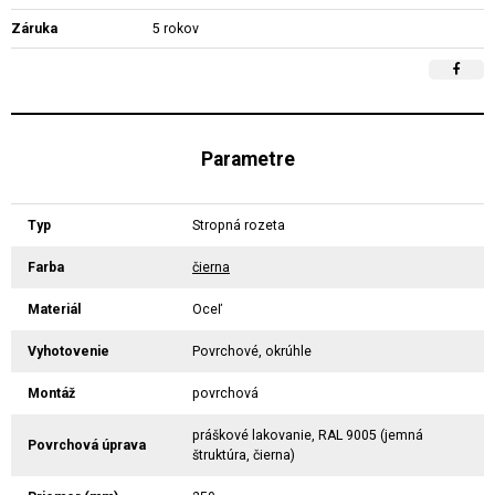
Záruka
5 rokov
Parametre
Typ
Stropná rozeta
Farba
čierna
Materiál
Oceľ
Vyhotovenie
Povrchové, okrúhle
Montáž
povrchová
práškové lakovanie, RAL 9005 (jemná
Povrchová úprava
štruktúra, čierna)