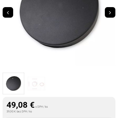
49,08
€
s DPH / ks
39,90 €
bez DPH / ks