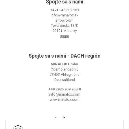
Spojte sa s nami
+421 948 302 251
info@minalox.sk
showroom
Továrenská 13/K
90101 Malacky
mapa
Spojte sa s nami - DACH región
MINALOX GmbH
Oberholenbach 3
73453 Abtsgmünd
Deutschland
+49 7975 959 968-0
info@minalox.com
www.minalox.com
O nákupe
Obchodné podmienky