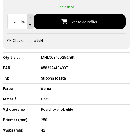
Na sklade
ks
Pridať do košíka
Otázka na produkt
Obj. čislo:
MNLXC340D250/BK
EAN:
8586024194007
Typ
Stropná rozeta
Farba
čierna
Materiál
Oceľ
Vyhotovenie
Povrchové, okrúhle
Priemer (mm)
250
Výška (mm)
42