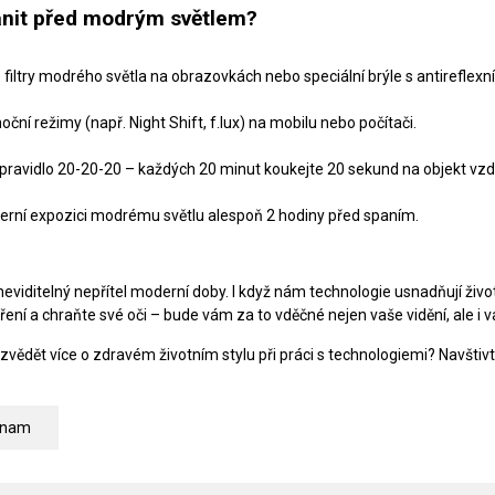
ánit před modrým světlem?
 filtry modrého světla na obrazovkách nebo speciální brýle s antireflexn
noční režimy (např. Night Shift, f.lux) na mobilu nebo počítači.
pravidlo 20-20-20 – každých 20 minut koukejte 20 sekund na objekt vzd
černí expozici modrému světlu alespoň 2 hodiny před spaním.
neviditelný nepřítel moderní doby. I když nám technologie usnadňují živo
ření a chraňte své oči – bude vám za to vděčné nejen vaše vidění, ale i 
zvědět více o zdravém životním stylu při práci s technologiemi? Navštiv
znam