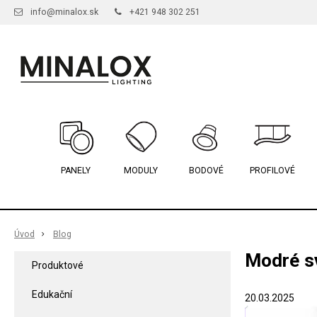
info@minalox.sk
+421 948 302 251
PANELY
MODULY
BODOVÉ
PROFILOVÉ
Úvod
Blog
Modré sv
Produktové
Edukační
20.03.2025