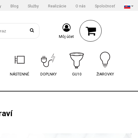
y
Blog
Služby
Realizácie
O nás
Spoločnosť
Môj účet
NÁSTENNÉ
DOPLNKY
GU10
ŽIAROVKY
raví