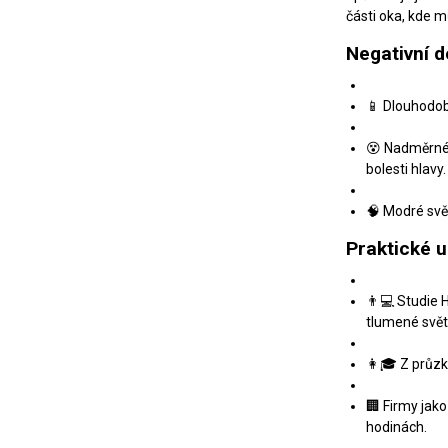
části oka, kde m
Negativní 
📱 Dlouhodob
😵 Nadměrné 
bolesti hlavy.
🧠 Modré svě
Praktické u
👨💻 Studie H
tlumené svět
👩🎓 Z průzku
🏢 Firmy jako
hodinách.