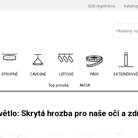
B2B registrácia
Katalog
STROPNÉ
ZÁVESNÉ
LIŠTOVÉ
PÁSY
EXTERIÉROVÉ
Top ponuka
AKCIA
ětlo: Skrytá hrozba pro naše oči a zd