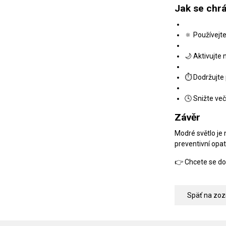
Jak se chr
🔅 Používejte
🌙 Aktivujte 
⏱ Dodržujte 
🕓 Snižte ve
Závěr
Modré světlo je 
preventivní opat
👉 Chcete se do
Späť na zo