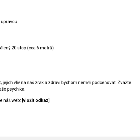
í úpravou.
álený 20 stop (cca 6 metrů).
t, jejich vliv na náš zrak a zdraví bychom neměli podceňovat. Zvažte
vaše psychika.
te náš web:
[vložit odkaz]