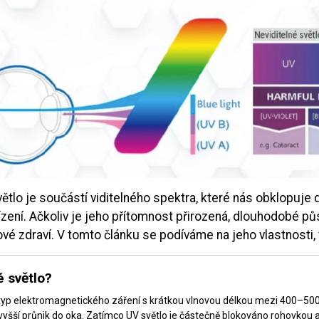
ětlo je součástí viditelného spektra, které nás obklopuje
ízení. Ačkoliv je jeho přítomnost přirozená, dlouhodobé pů
vé zdraví. V tomto článku se podíváme na jeho vlastnosti, vli
 světlo?
typ elektromagnetického záření s krátkou vlnovou délkou mezi 400–500 n
yšší průnik do oka. Zatímco UV světlo je částečně blokováno rohovkou a č