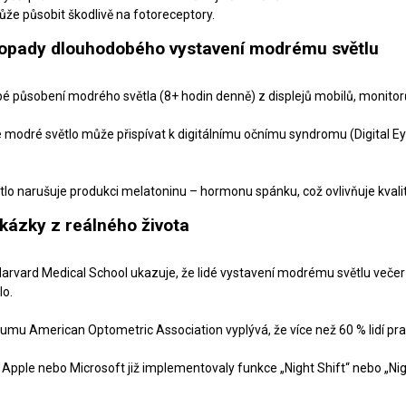
ůže působit škodlivě na fotoreceptory.
dopady dlouhodobého vystavení modrému světlu
é působení modrého světla (8+ hodin denně) z displejů mobilů, monitorů 
modré světlo může přispívat k digitálnímu očnímu syndromu (Digital Eye 
tlo narušuje produkci melatoninu – hormonu spánku, což ovlivňuje kvali
kázky z reálného života
arvard Medical School ukazuje, že lidé vystavení modrému světlu večer usí
lo.
mu American Optometric Association vyplývá, že více než 60 % lidí pracuj
 Apple nebo Microsoft již implementovaly funkce „Night Shift“ nebo „Nig