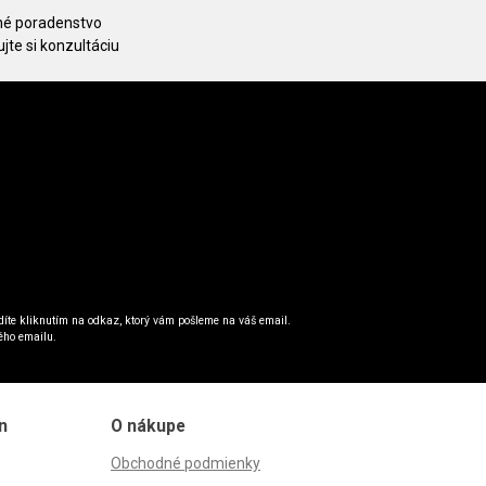
é poradenstvo
jte si konzultáciu
íte kliknutím na odkaz, ktorý vám pošleme na váš email.
ého emailu.
n
O nákupe
Obchodné podmienky