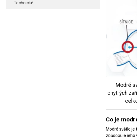
Technické
Modré sv
chytrých zař
celko
Co je modré
Modré světlo je 
způsobuje jeho v