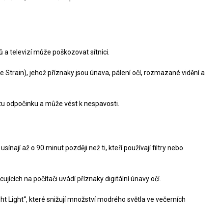
a televizí může poškozovat sítnici.
Strain), jehož příznaky jsou únava, pálení očí, rozmazané vidění a
tu odpočinku a může vést k nespavosti.
nají až o 90 minut později než ti, kteří používají filtry nebo
ících na počítači uvádí příznaky digitální únavy očí.
ht Light“, které snižují množství modrého světla ve večerních