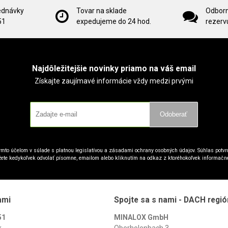
ednávky
Tovar na sklade
Odborn
51
expedujeme do 24 hod.
rezervu
Najdôležitejšie novinky priamo na váš email
Získajte zaujímavé informácie vždy medzi prvými
Odoberať
mto účelom v súlade s platnou legislatívou a zásadami ochrany osobných údajov. Súhlas potvrd
ete kedykoľvek odvolať písomne, emailom alebo kliknutím na odkaz z ktoréhokoľvek informačn
ami
Spojte sa s nami - DACH regió
51
MINALOX GmbH
k
Oberholenbach 3