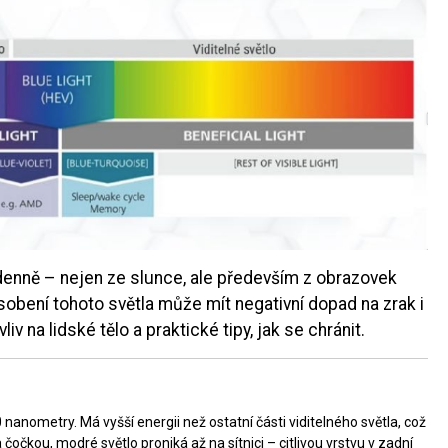
 denně – nejen ze slunce, ale především z obrazovek
sobení tohoto světla může mít negativní dopad na zrak i
v na lidské tělo a praktické tipy, jak se chránit.
anometry. Má vyšší energii než ostatní části viditelného světla, což
očkou, modré světlo proniká až na sítnici – citlivou vrstvu v zadní