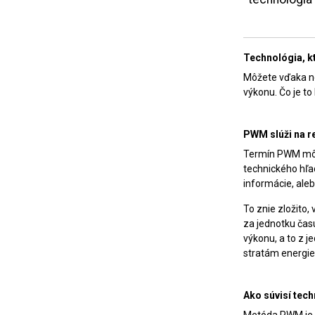
Technológia, kt
Môžete vďaka nej
výkonu. Čo je t
PWM slúži na r
Termín PWM môže
technického hľad
informácie, ale
To znie zložito
za jednotku čas
výkonu, a to z 
stratám energie
Ako súvisí tec
Metóda PWM je v