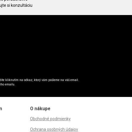
jte si konzultáciu
íte kliknutím na odkaz, ktorý vám pošleme na váš email.
ého emailu.
n
O nákupe
Obchodné podmienky
Ochrana osobných údajov