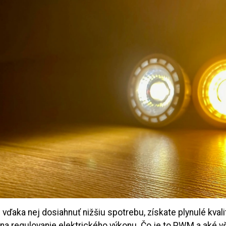
vďaka nej dosiahnuť nižšiu spotrebu, získate plynulé kvalit
na regulovanie elektrického výkonu. Čo je to PWM a aké v