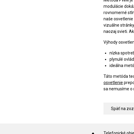
modulácie dokáže
rovnomerné stlme
naše osvetlenie
vizuálne stránky
naozaj svieti. A
Výhody osvetlen
nízka spotre
plynulé ovlád
ideálna metó
Táto metóda teda
osvetlenie
prepo
sa nemusíme o n
Späť na zo
Telefonické obj