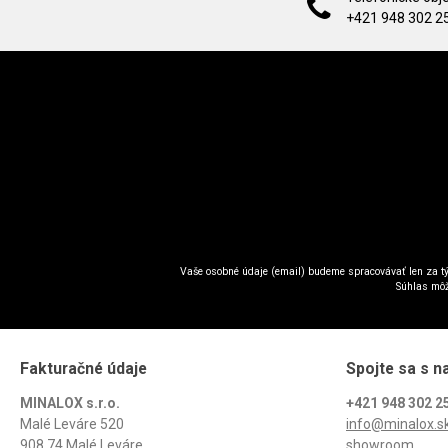
+421 948 302 2
Vaše osobné údaje (email) budeme spracovávať len za tý
Súhlas môž
Fakturačné údaje
Spojte sa s n
MINALOX s.r.o.
+421 948 302 2
Malé Leváre 520
info@minalox.s
908 74 Malé Leváre
showroom