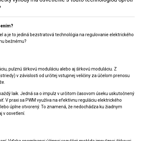
?
tlením?
el a je to jediná bezstratová technológia na regulovanie elektrického
 tomu bežnému?
u, pulznú šírkovú moduláciu alebo aj šírkovú moduláciu. Z
riedy) v závislosti od určitej vstupnej veličiny za účelom prenosu
že.
e každý laik. Jedná sa o impulz v určitom časovom úseku uskutočnený
. V praxi sa PWM využíva na efektívnu reguláciu elektrického
, alebo úplne otvorený. To znamená, že nedochádza ku žiadnym
 v osvetlení.
í. Vďaka spomínanej účinnej regulácii metóda impulznej šírkovej