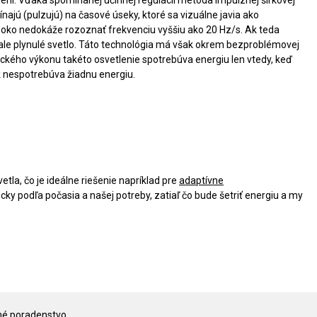
ajú (pulzujú) na časové úseky, ktoré sa vizuálne javia ako
ké oko nedokáže rozoznať frekvenciu vyššiu ako 20 Hz/s. Ak teda
nale plynulé svetlo. Táto technológia má však okrem bezproblémovej
trického výkonu takéto osvetlenie spotrebúva energiu len vtedy, keď
ak nespotrebúva žiadnu energiu.
tla, čo je ideálne riešenie napríklad pre
adaptívne
y podľa počasia a našej potreby, zatiaľ čo bude šetriť energiu a my
é poradenstvo