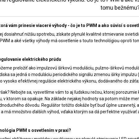
tomu bežnému
orá vám prinesie viaceré výhody - čo je to PWM a ako súvisí s osve
 dosiahnuť nižšiu spotrebu, získate plynulé kvalitné stmievanie svietidi
o PWM a aké všetky výhody má osvetlenie s touto technológiou oproti
egulovanie elektrického prúdu
me preložiť ako impulzovú šírkovú moduláciu, pulzno-šírkovú moduláci
iska sa jedná o moduláciu periodického signálu zmenou šírky impulzu (st
bo vysoko efektívnej regulácie elektrického výkonu, dodávaného do záťa
, však? Nebojte sa, vysvetlíme vám to aj ľudskou rečou, ktorej porozumi
u, v ktorom sa opakuje. Na základe nejakej hodnoty sa potom môže meniť
jednoduchého dôvodu. Regulátor totižto dokáže byť buď úplne uzavretý
 a má množstvo ďalších výhod, vďaka ktorým sa dá perfektne využívať aj
hnológia PWM s osvetlením v praxi?
eľmi obľúbenou metódou využívanou na plynulé stmievanie LED osvetlen