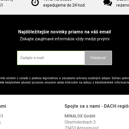
51
expedujeme do 24 hod.
rezervu
Najdôležitejšie novinky priamo na váš email
Získajte zaujímavé informácie vždy medzi prvými
Odoberať
mto účelom v súlade s platnou legislatívou a zásadami ochrany osobných údajov. Súhlas potvrd
ete kedykoľvek odvolať písomne, emailom alebo kliknutím na odkaz z ktoréhokoľvek informačn
ami
Spojte sa s nami - DACH regió
51
MINALOX GmbH
k
Oberholenbach 3
73453 Abtsgmünd