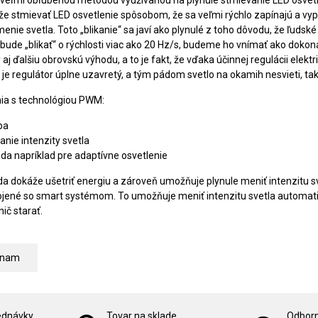
 stmievať LED osvetlenie spôsobom, že sa veľmi rýchlo zapínajú a vypín
nie svetla. Toto „blikanie“ sa javí ako plynulé z toho dôvodu, že ľuds
 bude „blikať“ o rýchlosti viac ako 20 Hz/s, budeme ho vnímať ako doko
 aj ďalšiu obrovskú výhodu, a to je fakt, že vďaka účinnej regulácii elek
k je regulátor úplne uzavretý, a tým pádom svetlo na okamih nesvieti, t
ia s technológiou PWM:
ba
anie intenzity svetla
da napríklad pre adaptívne osvetlenie
 dokáže ušetriť energiu a zároveň umožňuje plynule meniť intenzitu sve
jené so smart systémom. To umožňuje meniť intenzitu svetla automatick
ič starať.
znam
ednávky
Tovar na sklade
Odborn