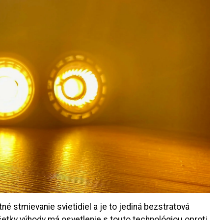
né stmievanie svietidiel a je to jediná bezstratová
šetky výhody má osvetlenie s touto technológiou oproti